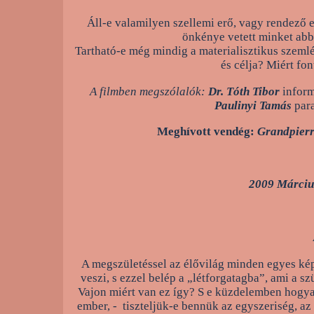
Áll-e valamilyen szellemi erő, vagy rendező e
önkénye vetett minket abb
Tartható-e még mindig a materialisztikus szem
és célja? Miért fo
A filmben megszólalók:
Dr. Tóth Tibor
inform
Paulinyi Tamás
para
Meghívott vendég:
Grandpierr
2009 Márciu
A megszületéssel az élővilág minden egyes képv
veszi, s ezzel belép a „létforgatagba”, ami a sz
Vajon miért van ez így? S e küzdelemben hogya
ember, - tiszteljük-e bennük az egyszeriség, a