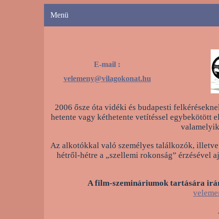
Menü
E-mail :
velemeny@vilagokonat.hu
2006 ősze óta vidéki és budapesti felkérésekne
hetente vagy kéthetente vetítéssel egybekötött 
valamelyik
Az alkotókkal való személyes találkozók, illetv
hétről-hétre a „szellemi rokonság” érzésével 
A film-szemináriumok tartására irá
veleme