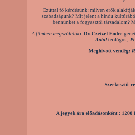
Ezúttal fő kérdésünk: milyen erők alakítják
szabadságunk? Mit jelent a hindu kultúrábó
bennünket a fogyasztói társadalom? Mi
A filmben megszólalók
:
Dr. Czeizel Endre
genet
Antal
teológus,
Po
Meghívott vendég:
R
Szerkesztő-r
A jegyek ára előadásonként : 1
Tel: 356-