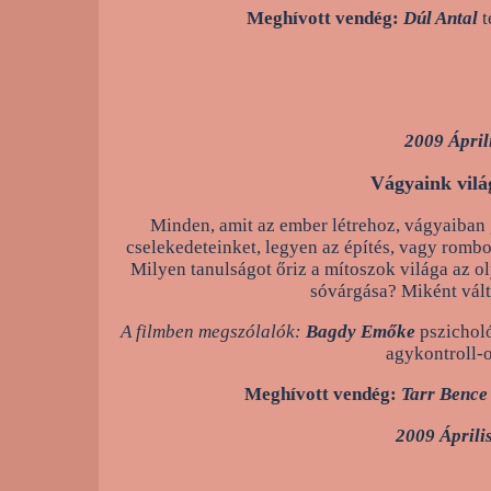
Meghívott vendég:
Dúl Antal
t
2009 Ápril
Vágyaink vilá
Minden, amit az ember létrehoz, vágyaiban g
cselekedeteinket, legyen az építés, vagy rombo
Milyen tanulságot őriz a mítoszok világa az o
sóvárgása? Miként vált
A filmben megszólalók:
Bagdy Emőke
pszichol
agykontroll-
Meghívott vendég:
Tarr Bence
2009 Áprili