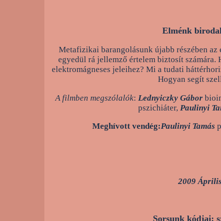
Elménk birodal
Metafizikai barangolásunk újabb részében az 
egyedül rá jellemző értelem biztosít számár
elektromágneses jeleihez? Mi a tudati háttérhor
Hogyan segít sze
A filmben megszólalók
:
Lednyiczky Gábor
bioi
pszichiáter,
Paulinyi T
Meghívott vendég:
Paulinyi Tamás
p
2009 Áprili
Sorsunk kódjai: 